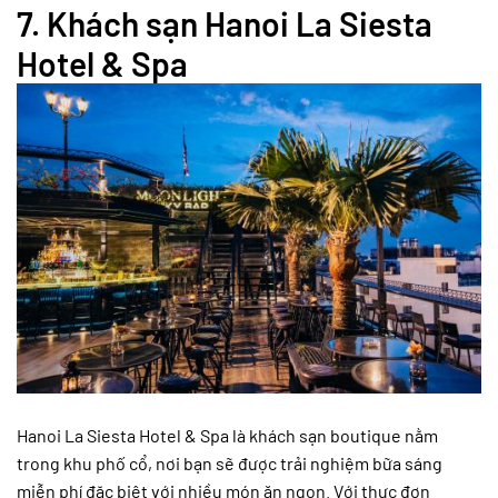
7.
Khách sạn Hanoi La Siesta
Hotel & Spa
Hanoi La Siesta Hotel & Spa là khách sạn boutique nằm
trong khu phố cổ, nơi bạn sẽ được trải nghiệm bữa sáng
miễn phí đặc biệt với nhiều món ăn ngon. Với thực đơn