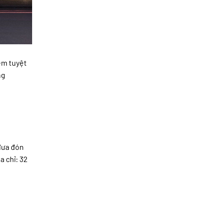
ệm tuyệt
ng
 đưa đón
a chỉ: 32