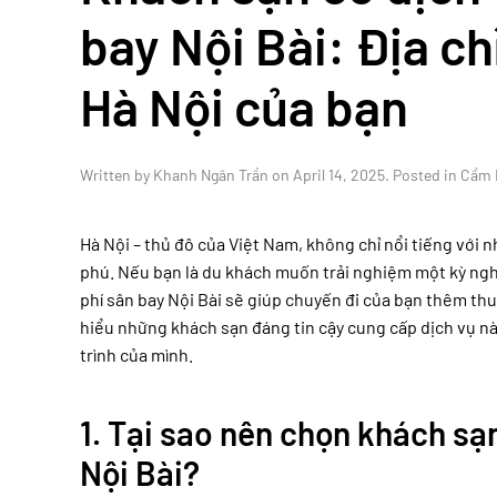
bay Nội Bài: Địa ch
Hà Nội của bạn
Written by
Khanh Ngân Trần
on
April 14, 2025
. Posted in
Cẩm 
Hà Nội – thủ đô của Việt Nam, không chỉ nổi tiếng với 
phú. Nếu bạn là du khách muốn trải nghiệm một kỳ nghỉ
phí sân bay Nội Bài sẽ giúp chuyến đi của bạn thêm thuậ
hiểu những khách sạn đáng tin cậy cung cấp dịch vụ n
trình của mình.
1. Tại sao nên chọn khách sạ
Nội Bài?