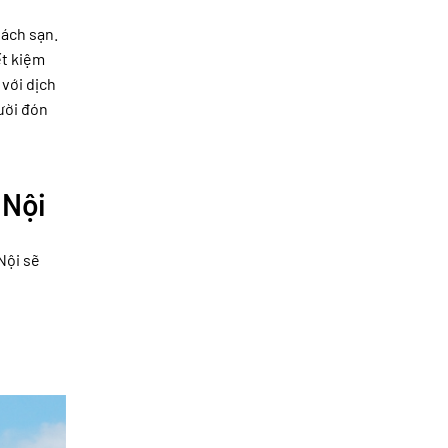
hách sạn.
ết kiệm
 với dịch
ười đón
 Nội
Nội sẽ