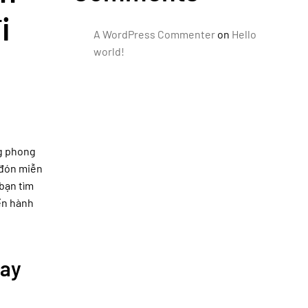
i
A WordPress Commenter
on
Hello
world!
ng phong
 đón miễn
bạn tìm
ến hành
bay