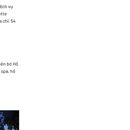
dịch vụ
otte
 chỉ: 54
bên bờ Hồ
 spa, hồ