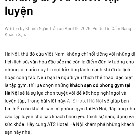
luyện
Written by
Khanh Ngân Trần
on
April 18, 2025
. Posted in
Cẩm Nang
Khách Sạn
.
Hà Nội, thủ đô của Việt Nam, không chỉ nổi tiếng với những di
tích lịch sử, văn hóa đặc sắc mà còn là điểm đến lý tưởng cho
những ai muốn duy trì một lối sống lành mạnh khi đi du lịch
hoặc công tác. Nếu bạn là người yêu thích thể thao, đặc biệt
là tập gym, thì lựa chọn những
khách sạn có phòng gym tại
Hà Nội
sẽ là sự lựa chọn tuyệt vời để kết hợp nghỉ ngơi và
luyện tập. Trong bài viết này,
ATS Hotel Hà Nội
sẽ giúp bạn
tìm hiểu các khách sạn có phòng gym tại Hà Nội, đáp ứng nhu
cầu tập luyện cho các khách hàng yêu thích sự năng động và
sức khỏe. Hãy cùng ATS Hotel Hà Nội khám phá những khách
sạn này nhé!