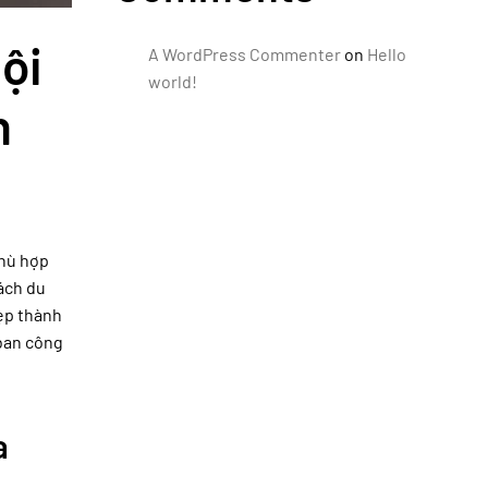
ội
A WordPress Commenter
on
Hello
world!
n
phù hợp
ách du
đẹp thành
ban công
a