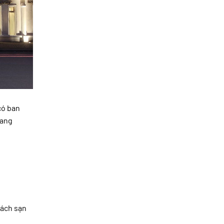
có ban
sang
hách sạn