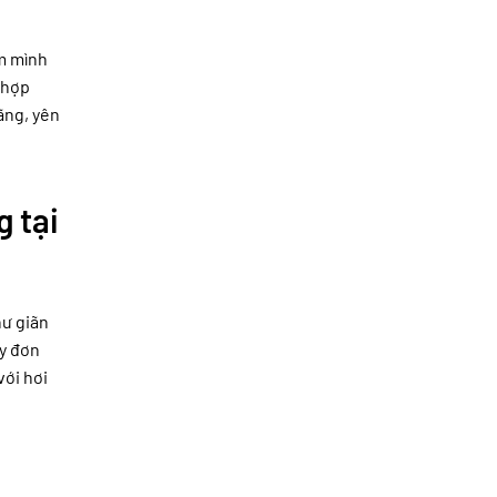
ắm mình
 hợp
ãng, yên
g tại
hư giãn
ay đơn
với hơi