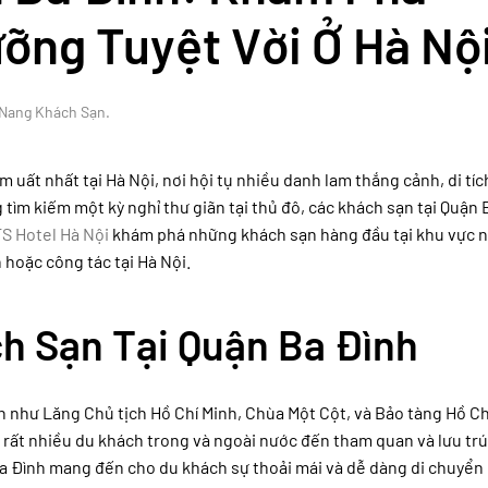
ỡng Tuyệt Vời Ở Hà Nộ
Nang Khách Sạn
.
uất nhất tại Hà Nội, nơi hội tụ nhiều danh lam thắng cảnh, di tích
 tìm kiếm một kỳ nghỉ thư giãn tại thủ đô, các khách sạn tại Quận 
S Hotel Hà Nội
khám phá những khách sạn hàng đầu tại khu vực n
 hoặc công tác tại Hà Nội.
 Sạn Tại Quận Ba Đình
 như Lăng Chủ tịch Hồ Chí Minh, Chùa Một Cột, và Bảo tàng Hồ Ch
t rất nhiều du khách trong và ngoài nước đến tham quan và lưu trú
ận Ba Đình mang đến cho du khách sự thoải mái và dễ dàng di chuyển