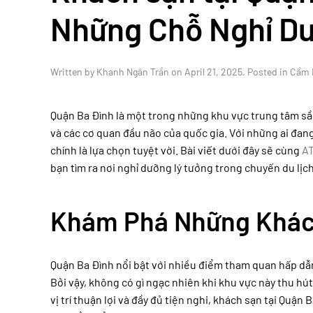
Những Chỗ Nghỉ Dư
Written by
Khanh Ngân Trần
on
April 21, 2025
. Posted in
Cẩm 
Quận Ba Đình là một trong những khu vực trung tâm sầm 
và các cơ quan đầu não của quốc gia. Với những ai đang
chính là lựa chọn tuyệt vời. Bài viết dưới đây sẽ cùng
AT
bạn tìm ra nơi nghỉ dưỡng lý tưởng trong chuyến du lịch
Khám Phá Những Khách
Quận Ba Đình nổi bật với nhiều điểm tham quan hấp dẫn
Bởi vậy, không có gì ngạc nhiên khi khu vực này thu hú
vị trí thuận lợi và đầy đủ tiện nghi, khách sạn tại Qu