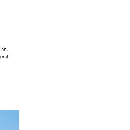
ình,
g nghỉ