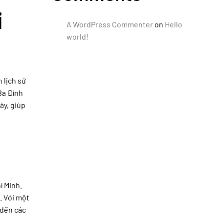
i
A WordPress Commenter
on
Hello
world!
 lịch sử
Ba Đình
ày, giúp
í Minh.
. Với một
 đến các