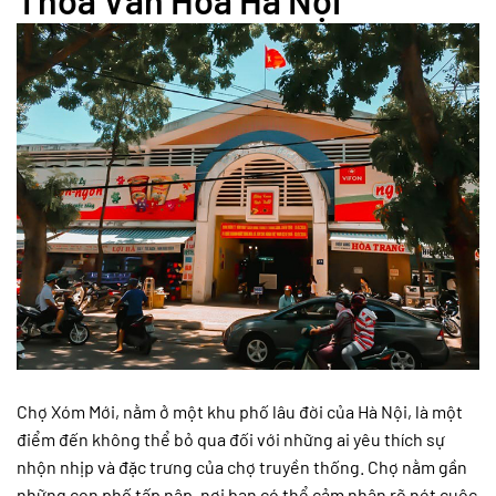
Chợ Xóm Mới, nằm ở một khu phố lâu đời của Hà Nội, là một
điểm đến không thể bỏ qua đối với những ai yêu thích sự
nhộn nhịp và đặc trưng của chợ truyền thống. Chợ nằm gần
những con phố tấp nập, nơi bạn có thể cảm nhận rõ nét cuộc