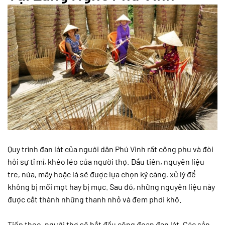
Quy trình đan lát của người dân Phú Vinh rất công phu và đòi
hỏi sự tỉ mỉ, khéo léo của người thợ. Đầu tiên, nguyên liệu
tre, nứa, mây hoặc lá sẽ được lựa chọn kỹ càng, xử lý để
không bị mối mọt hay bị mục. Sau đó, những nguyên liệu này
được cắt thành những thanh nhỏ và đem phơi khô.
Tiếp theo, người thợ sẽ bắt đầu công đoạn đan lát. Các sản