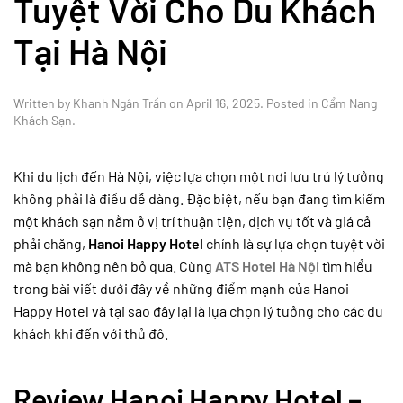
Tuyệt Vời Cho Du Khách
Tại Hà Nội
Written by
Khanh Ngân Trần
on
April 16, 2025
. Posted in
Cẩm Nang
Khách Sạn
.
Khi du lịch đến Hà Nội, việc lựa chọn một nơi lưu trú lý tưởng
không phải là điều dễ dàng. Đặc biệt, nếu bạn đang tìm kiếm
một khách sạn nằm ở vị trí thuận tiện, dịch vụ tốt và giá cả
phải chăng,
Hanoi Happy Hotel
chính là sự lựa chọn tuyệt vời
mà bạn không nên bỏ qua. Cùng
ATS Hotel Hà Nội
tìm hiểu
trong bài viết dưới đây về những điểm mạnh của Hanoi
Happy Hotel và tại sao đây lại là lựa chọn lý tưởng cho các du
khách khi đến với thủ đô.
Review Hanoi Happy Hotel –