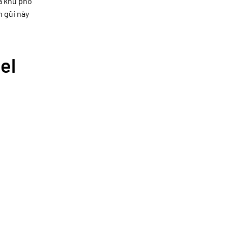
á khu phố
 gũi này
el