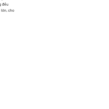
g đều
 lớn, cho