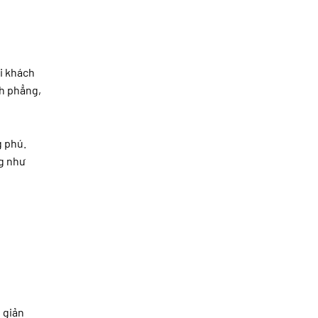
ại khách
nh phẳng,
g phú.
ng như
 giản