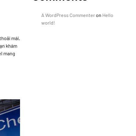
A WordPress Commenter
on
Hello
world!
thoải mái,
bạn khám
tel mang