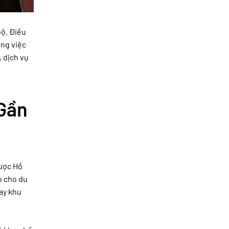
bộ. Điều
ong việc
 dịch vụ
 Gần
được Hồ
o cho du
ay khu