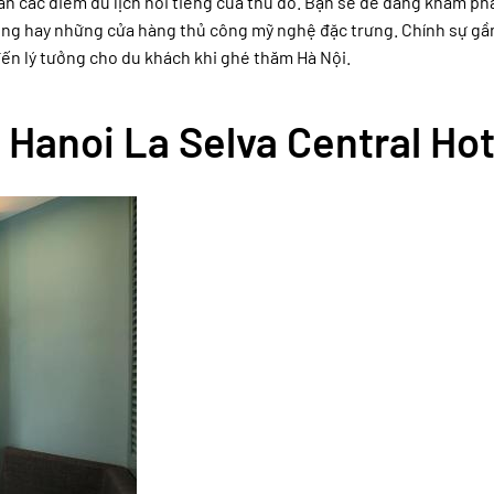
ần các điểm du lịch nổi tiếng của thủ đô. Bạn sẽ dễ dàng khám ph
ờng hay những cửa hàng thủ công mỹ nghệ đặc trưng. Chính sự gần
đến lý tưởng cho du khách khi ghé thăm Hà Nội.
i Hanoi La Selva Central Hot