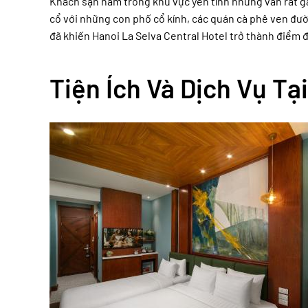
Khách sạn nằm trong khu vực yên tĩnh nhưng vẫn rất g
cổ với những con phố cổ kính, các quán cà phê ven đư
đã khiến Hanoi La Selva Central Hotel trở thành điểm 
Tiện Ích Và Dịch Vụ Tạ