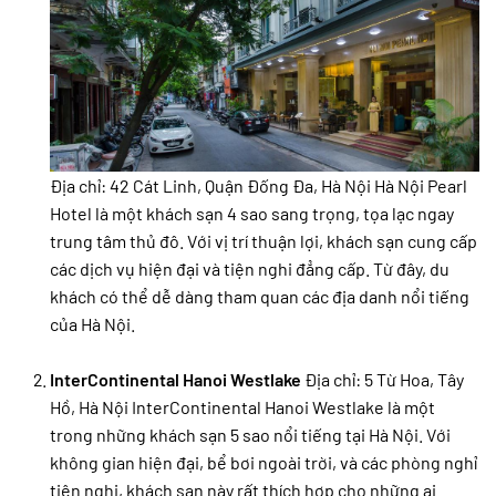
Địa chỉ: 42 Cát Linh, Quận Đống Đa, Hà Nội Hà Nội Pearl
Hotel là một khách sạn 4 sao sang trọng, tọa lạc ngay
trung tâm thủ đô. Với vị trí thuận lợi, khách sạn cung cấp
các dịch vụ hiện đại và tiện nghi đẳng cấp. Từ đây, du
khách có thể dễ dàng tham quan các địa danh nổi tiếng
của Hà Nội.
InterContinental Hanoi Westlake
Địa chỉ: 5 Từ Hoa, Tây
Hồ, Hà Nội InterContinental Hanoi Westlake là một
trong những khách sạn 5 sao nổi tiếng tại Hà Nội. Với
không gian hiện đại, bể bơi ngoài trời, và các phòng nghỉ
tiện nghi, khách sạn này rất thích hợp cho những ai