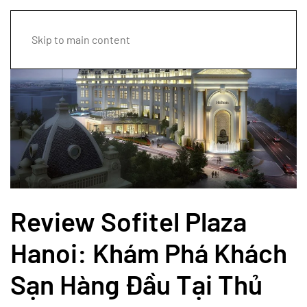
Skip to main content
Review Sofitel Plaza
Hanoi: Khám Phá Khách
Sạn Hàng Đầu Tại Thủ