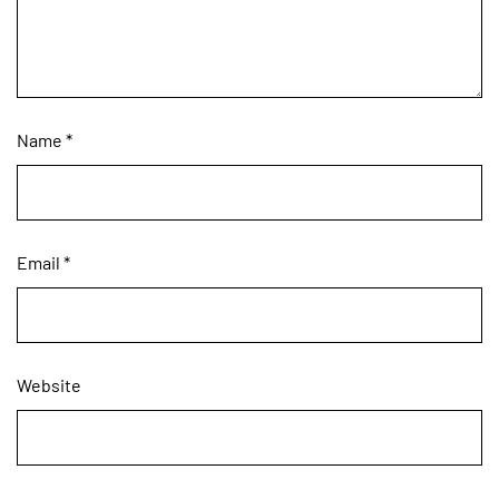
Name
*
Email
*
Website