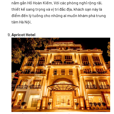
nằm gần Hồ Hoàn Kiếm. Với các phòng nghỉ rộng rãi,
thiết kế sang trọng và vị trí đắc địa, khách sạn này là
điểm đến lý tưởng cho những ai muốn khám phá trung
tâm Hà Nội.
Apricot Hotel