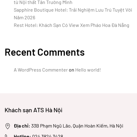
từ Nội thất Tân Trường Minh
Sapphire Boutique Hotel: Trải Nghiệm Lưu Trú Tuyệt Vời
Năm 2026
Rest Hotel: Khách Sạn Có View Xem Pháo Hoa Đà Nẵng
Recent Comments
A WordPress Commenter
on
Hello world!
Khách sạn ATS Hà Nội
Địa chỉ:
33B Phạm Ngũ Lão, Quận Hoàn Kiếm, Hà Nội
Hotline:
024 3824 3428